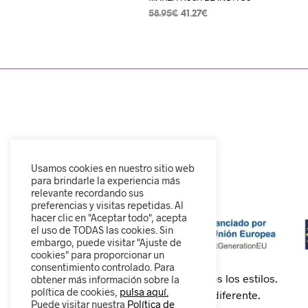
58.95
€
41.27
€
SELECCIONAR OPCIONES
Usamos cookies en nuestro sitio web
para brindarle la experiencia más
relevante recordando sus
preferencias y visitas repetidas. Al
hacer clic en "Aceptar todo", acepta
el uso de TODAS las cookies. Sin
embargo, puede visitar "Ajuste de
cookies" para proporcionar un
consentimiento controlado. Para
Calzado cómodo, moderno y para todos los estilos.
obtener más información sobre la
política de cookies,
pulsa aquí.
Descubre nuestra colección y camina diferente.
Puede visitar nuestra
Política de