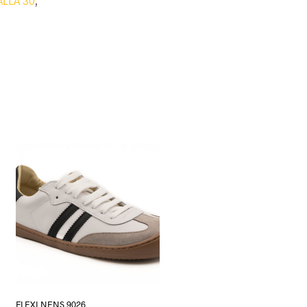
ALLA 30
,
FLEXI NENS 9026