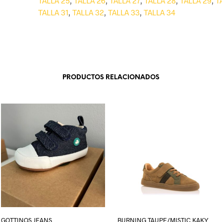
TALLA 25
,
TALLA 26
,
TALLA 27
,
TALLA 28
,
TALLA 29
,
T
TALLA 31
,
TALLA 32
,
TALLA 33
,
TALLA 34
PRODUCTOS RELACIONADOS
GOTTINOS JEANS
BURNING TAUPE/MISTIC KAKY