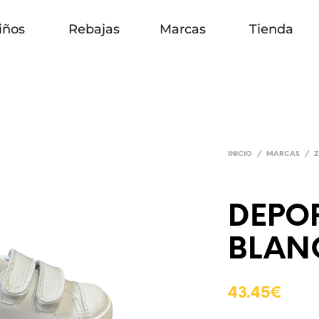
iños
Rebajas
Marcas
Tienda
INICIO
/
MARCAS
/
DEPO
BLAN
43.45
€