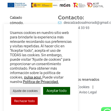
Contacto:
Calzado
cómodo,
descalzadosalmoradi@gmail.
moderno y para
Tel: 693 84 33 93
Usamos cookies en nuestro sitio web
todos los
para brindarle la experiencia más
estilos.
relevante recordando sus preferencias
Descubre
y visitas repetidas. Al hacer clic en
nuestra
"Aceptar todo", acepta el uso de
colección y
TODAS las cookies. Sin embargo,
puede visitar "Ajuste de cookies" para
camina
proporcionar un consentimiento
diferente.
controlado. Para obtener más
información sobre la política de
cookies,
pulsa aquí.
Puede visitar
© 2025 Descalzados.es – Todos los derechos reservados
nuestra
Política de Privacidad.
Política de Privacidad
Política de Cookies
Aceptar todo
Ajuste de cookies
Política de devoluciones y reembolsos
Aviso Legal
Rechazar todo
0