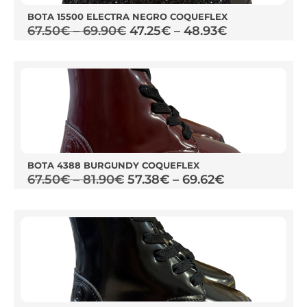
BOTA 15500 ELECTRA NEGRO COQUEFLEX
67.50
€
–
69.90
€
47.25
€
–
48.93
€
BOTA 4388 BURGUNDY COQUEFLEX
67.50
€
–
81.90
€
57.38
€
–
69.62
€