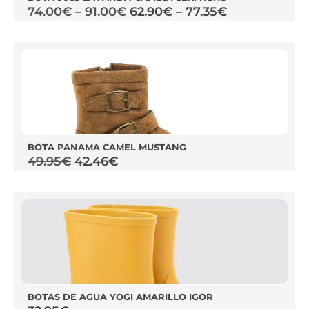
74.00
€
–
91.00
€
62.90
€
–
77.35
€
BOTA PANAMA CAMEL MUSTANG
49.95
€
42.46
€
BOTAS DE AGUA YOGI AMARILLO IGOR