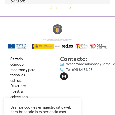
32.95
€
1
2
3
…
5
Contacto:
Calzado
cómodo,
descalzadosalmoradi@gmail.
moderno y para
Tel: 693 84 33 93
todos los
estilos.
Descubre
nuestra
colección y
camina
Usamos cookies en nuestro sitio web
diferente.
para brindarle la experiencia más