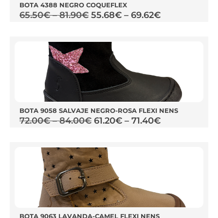
BOTA 4388 NEGRO COQUEFLEX
65.50
€
–
81.90
€
55.68
€
–
69.62
€
BOTA 9058 SALVAJE NEGRO-ROSA FLEXI NENS
72.00
€
–
84.00
€
61.20
€
–
71.40
€
BOTA 9063 LAVANDA-CAMEL FLEXI NENS