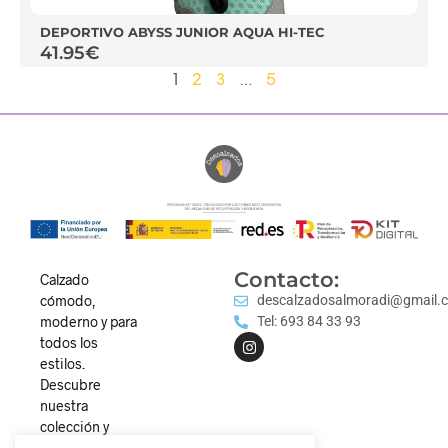
DEPORTIVO ABYSS JUNIOR AQUA HI-TEC
41.95
€
1
2
3
…
5
Contacto:
Calzado
cómodo,
descalzadosalmoradi@gmail.
moderno y para
Tel: 693 84 33 93
todos los
estilos.
Descubre
nuestra
colección y
camina