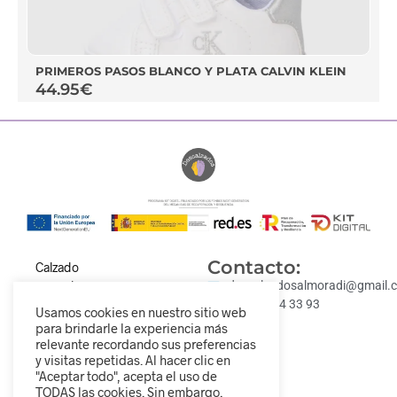
PRIMEROS PASOS BLANCO Y PLATA CALVIN KLEIN
44.95
€
Contacto:
Calzado
cómodo,
descalzadosalmoradi@gmail.
moderno y para
Tel: 693 84 33 93
Usamos cookies en nuestro sitio web
todos los
para brindarle la experiencia más
estilos.
relevante recordando sus preferencias
y visitas repetidas. Al hacer clic en
Descubre
"Aceptar todo", acepta el uso de
nuestra
TODAS las cookies. Sin embargo,