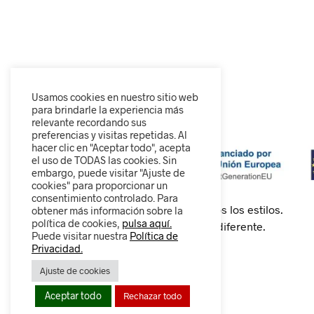
Usamos cookies en nuestro sitio web
para brindarle la experiencia más
relevante recordando sus
preferencias y visitas repetidas. Al
hacer clic en "Aceptar todo", acepta
el uso de TODAS las cookies. Sin
embargo, puede visitar "Ajuste de
cookies" para proporcionar un
consentimiento controlado. Para
Calzado cómodo, moderno y para todos los estilos.
obtener más información sobre la
política de cookies,
pulsa aquí.
Descubre nuestra colección y camina diferente.
Puede visitar nuestra
Política de
Privacidad.
Ajuste de cookies
0
Aceptar todo
Rechazar todo