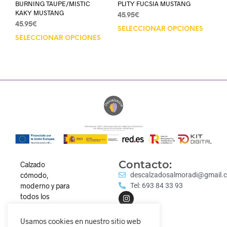
BURNING TAUPE/MISTIC
PLITY FUCSIA MUSTANG
KAKY MUSTANG
45.95
€
45.95
€
SELECCIONAR OPCIONES
SELECCIONAR OPCIONES
Contacto:
Calzado
cómodo,
descalzadosalmoradi@gmail.
moderno y para
Tel: 693 84 33 93
todos los
estilos.
Descubre
Usamos cookies en nuestro sitio web