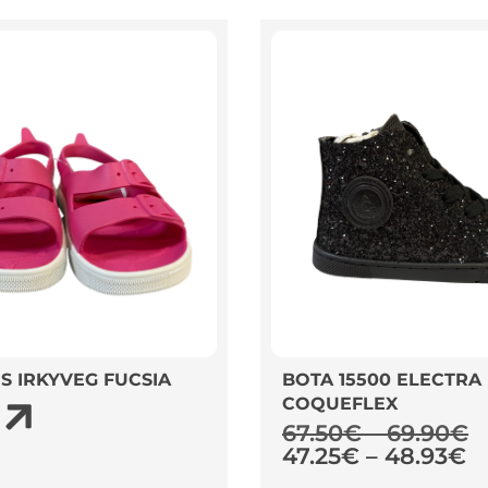
S IRKYVEG FUCSIA
BOTA 15500 ELECTRA
COQUEFLEX
67.50
€
–
69.90
€
47.25
€
–
48.93
€