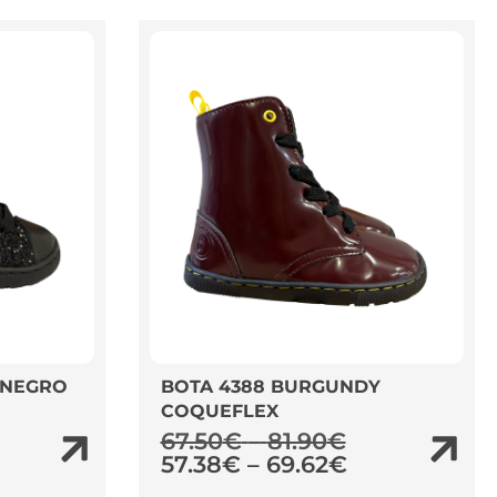
 NEGRO
BOTA 4388 BURGUNDY
COQUEFLEX
67.50
€
–
81.90
€
57.38
€
–
69.62
€