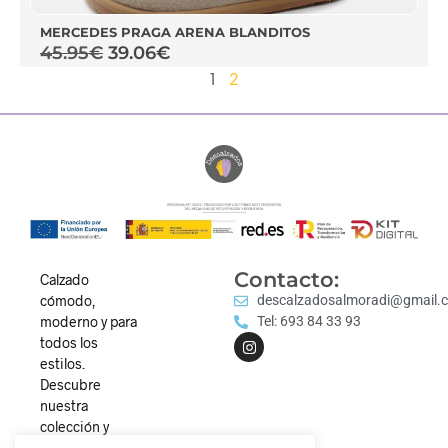
MERCEDES PRAGA ARENA BLANDITOS
45.95
€
39.06
€
1
2
Contacto:
Calzado
cómodo,
descalzadosalmoradi@gmail.
moderno y para
Tel: 693 84 33 93
todos los
estilos.
Descubre
nuestra
colección y
camina