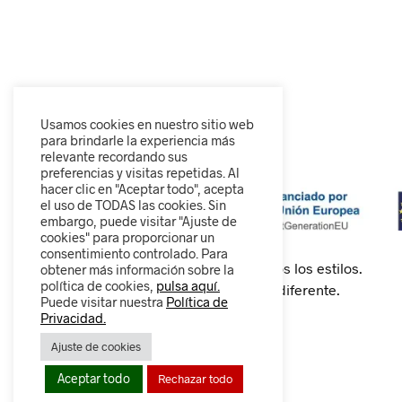
Usamos cookies en nuestro sitio web
para brindarle la experiencia más
relevante recordando sus
preferencias y visitas repetidas. Al
hacer clic en "Aceptar todo", acepta
el uso de TODAS las cookies. Sin
embargo, puede visitar "Ajuste de
cookies" para proporcionar un
consentimiento controlado. Para
Calzado cómodo, moderno y para todos los estilos.
obtener más información sobre la
política de cookies,
pulsa aquí.
Descubre nuestra colección y camina diferente.
Puede visitar nuestra
Política de
Privacidad.
Ajuste de cookies
0
Aceptar todo
Rechazar todo