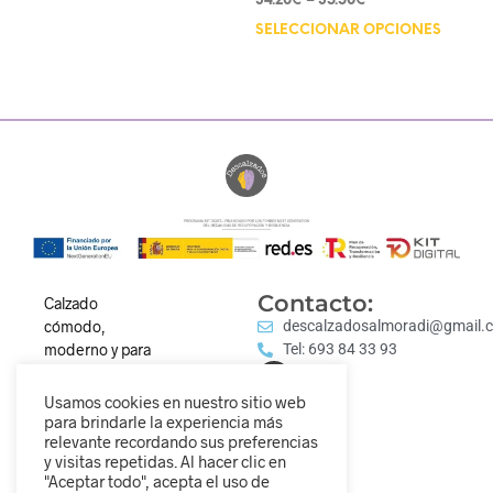
34.20
€
–
35.50
€
SELECCIONAR OPCIONES
Contacto:
Calzado
cómodo,
descalzadosalmoradi@gmail.
moderno y para
Tel: 693 84 33 93
todos los
estilos.
Usamos cookies en nuestro sitio web
Descubre
para brindarle la experiencia más
relevante recordando sus preferencias
nuestra
y visitas repetidas. Al hacer clic en
colección y
"Aceptar todo", acepta el uso de
camina