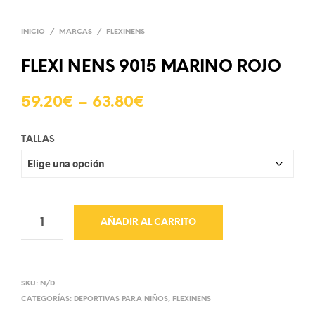
INICIO
/
MARCAS
/
FLEXINENS
FLEXI NENS 9015 MARINO ROJO
59.20
€
–
63.80
€
TALLAS
AÑADIR AL CARRITO
SKU:
N/D
CATEGORÍAS:
DEPORTIVAS PARA NIÑOS
,
FLEXINENS