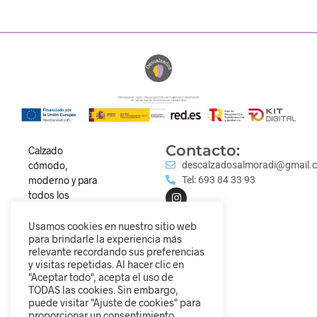
Contacto:
Calzado
cómodo,
descalzadosalmoradi@gmail.
moderno y para
Tel: 693 84 33 93
todos los
estilos.
Descubre
Usamos cookies en nuestro sitio web
para brindarle la experiencia más
nuestra
relevante recordando sus preferencias
colección y
y visitas repetidas. Al hacer clic en
camina
"Aceptar todo", acepta el uso de
diferente.
TODAS las cookies. Sin embargo,
puede visitar "Ajuste de cookies" para
proporcionar un consentimiento