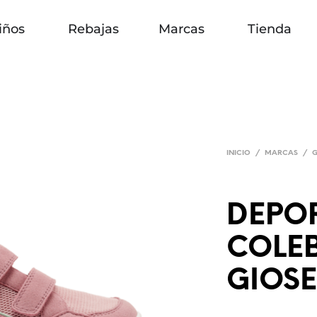
iños
Rebajas
Marcas
Tienda
INICIO
/
MARCAS
/
G
DEPO
COLE
GIOS