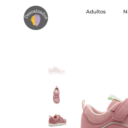
Adultos
N