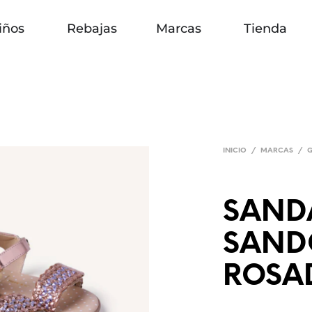
iños
Rebajas
Marcas
Tienda
INICIO
/
MARCAS
/
G
SAND
SAND
ROSA