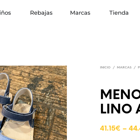
iños
Rebajas
Marcas
Tienda
INICIO
/
MARCAS
/
P
MENO
LINO 
41.15
€
–
44