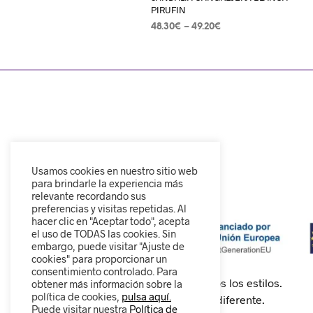
PIRUFIN
48.30
€
–
49.20
€
SELECCIONAR OPCIONES
Usamos cookies en nuestro sitio web
para brindarle la experiencia más
relevante recordando sus
preferencias y visitas repetidas. Al
hacer clic en "Aceptar todo", acepta
el uso de TODAS las cookies. Sin
embargo, puede visitar "Ajuste de
cookies" para proporcionar un
consentimiento controlado. Para
Calzado cómodo, moderno y para todos los estilos.
obtener más información sobre la
política de cookies,
pulsa aquí.
Descubre nuestra colección y camina diferente.
Puede visitar nuestra
Política de