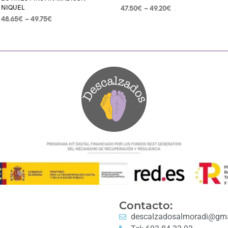
NIQUEL
47.50
€
–
49.20
€
48.65
€
–
49.75
€
SELECCIONAR OPCIONES
SELECCIONAR OPCIONES
Contacto:
descalzadosalmoradi@gma