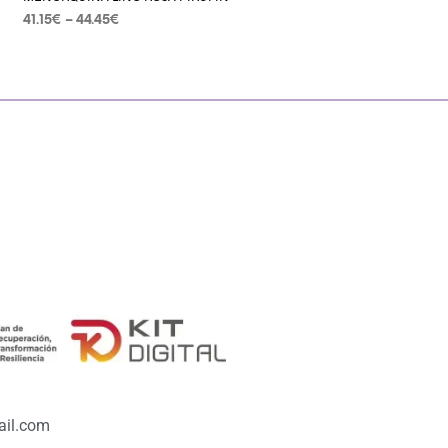
41.15
€
–
44.45
€
SELECCIONAR OPCIONES
il.com