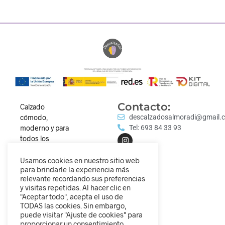
Contacto:
Calzado
cómodo,
descalzadosalmoradi@gmail.
moderno y para
Tel: 693 84 33 93
todos los
estilos.
Descubre
Usamos cookies en nuestro sitio web
para brindarle la experiencia más
nuestra
relevante recordando sus preferencias
colección y
y visitas repetidas. Al hacer clic en
camina
"Aceptar todo", acepta el uso de
diferente.
TODAS las cookies. Sin embargo,
puede visitar "Ajuste de cookies" para
proporcionar un consentimiento