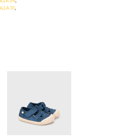
ALLA 24
,
ALLA 31
,