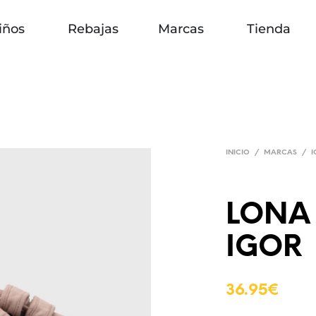
iños
Rebajas
Marcas
Tienda
INICIO
/
MARCAS
/
LONA
IGOR
36.95
€