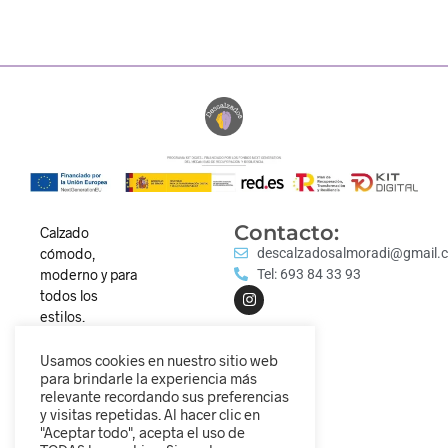
Contacto:
Calzado
cómodo,
descalzadosalmoradi@gmail.
moderno y para
Tel: 693 84 33 93
todos los
estilos.
Descubre
nuestra
Usamos cookies en nuestro sitio web
para brindarle la experiencia más
colección y
relevante recordando sus preferencias
camina
y visitas repetidas. Al hacer clic en
diferente.
"Aceptar todo", acepta el uso de