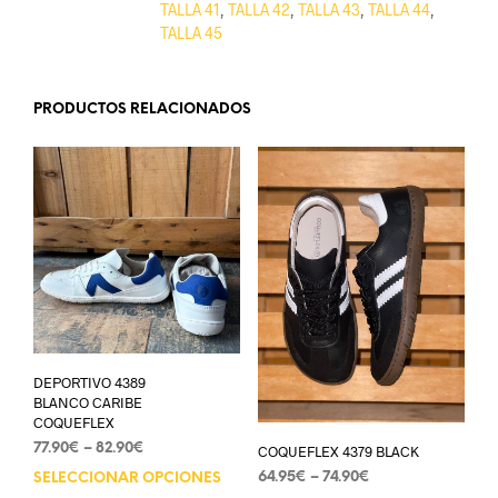
TALLA 41
,
TALLA 42
,
TALLA 43
,
TALLA 44
,
TALLA 45
PRODUCTOS RELACIONADOS
DEPORTIVO 4389
BLANCO CARIBE
COQUEFLEX
77.90
€
–
82.90
€
COQUEFLEX 4379 BLACK
64.95
€
–
74.90
€
SELECCIONAR OPCIONES