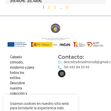
39.40
€
35.46
€
1
2
3
…
5
Contacto:
Calzado
cómodo,
descalzadosalmoradi@gmail.
moderno y para
Tel: 693 84 33 93
todos los
estilos.
Descubre
nuestra
colección y
camina
Usamos cookies en nuestro sitio web
diferente.
para brindarle la experiencia más