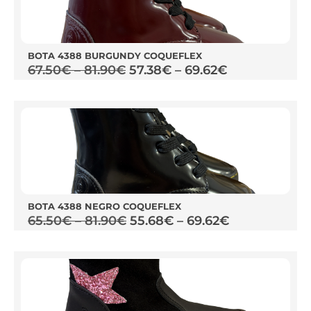
BOTA 4388 BURGUNDY COQUEFLEX
67.50
€
–
81.90
€
57.38
€
–
69.62
€
BOTA 4388 NEGRO COQUEFLEX
65.50
€
–
81.90
€
55.68
€
–
69.62
€