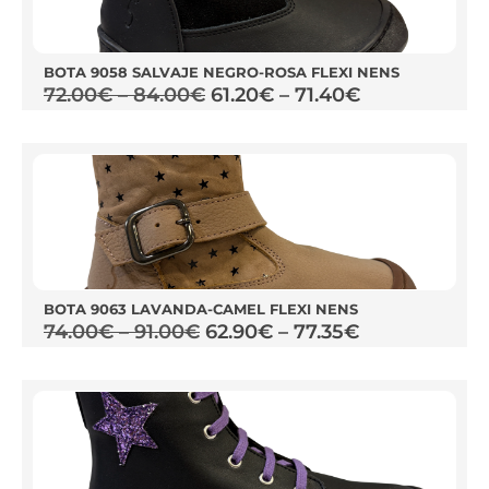
BOTA 9058 SALVAJE NEGRO-ROSA FLEXI NENS
72.00
€
–
84.00
€
61.20
€
–
71.40
€
BOTA 9063 LAVANDA-CAMEL FLEXI NENS
74.00
€
–
91.00
€
62.90
€
–
77.35
€