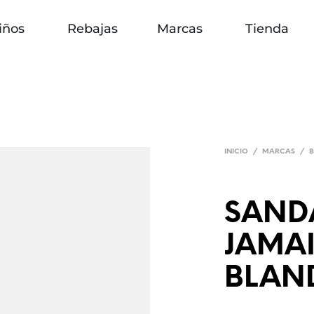
iños
Rebajas
Marcas
Tienda
INICIO
/
MARCAS
/
B
SAND
JAMAI
BLAN