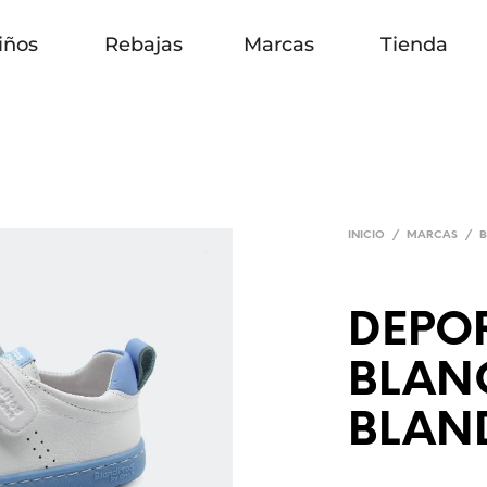
iños
Rebajas
Marcas
Tienda
INICIO
/
MARCAS
/
B
DEPOR
BLAN
BLAN