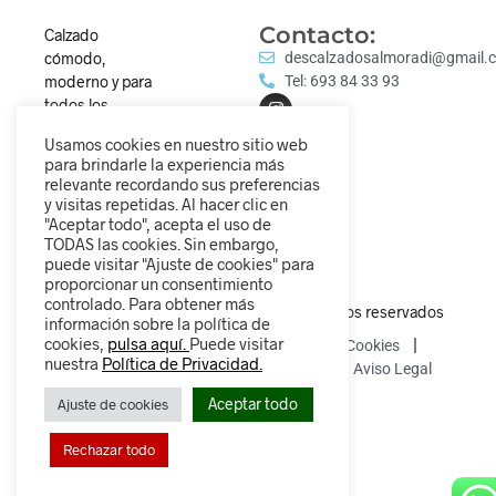
Contacto:
Calzado
cómodo,
descalzadosalmoradi@gmail.
moderno y para
Tel: 693 84 33 93
todos los
estilos.
Usamos cookies en nuestro sitio web
Descubre
para brindarle la experiencia más
nuestra
relevante recordando sus preferencias
colección y
y visitas repetidas. Al hacer clic en
camina
"Aceptar todo", acepta el uso de
TODAS las cookies. Sin embargo,
diferente.
puede visitar "Ajuste de cookies" para
proporcionar un consentimiento
controlado. Para obtener más
© 2025 Descalzados.es – Todos los derechos reservados
información sobre la política de
cookies,
pulsa aquí.
Puede visitar
Política de Privacidad
Política de Cookies
nuestra
Política de Privacidad.
Política de devoluciones y reembolsos
Aviso Legal
Aceptar todo
Ajuste de cookies
Rechazar todo
0