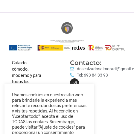
Contacto:
Calzado
cómodo,
descalzadosalmoradi@gmail.
moderno y para
Tel: 693 84 33 93
todos los
estilos.
Descubre
Usamos cookies en nuestro sitio web
para brindarle la experiencia más
nuestra
relevante recordando sus preferencias
colección y
y visitas repetidas. Al hacer clic en
camina
"Aceptar todo", acepta el uso de
diferente.
TODAS las cookies. Sin embargo,
puede visitar "Ajuste de cookies" para
proporcionar un consentimiento