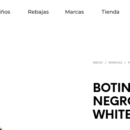
iños
Rebajas
Marcas
Tienda
INICIO
/
MARCAS
/
BOTI
NEGR
WHIT