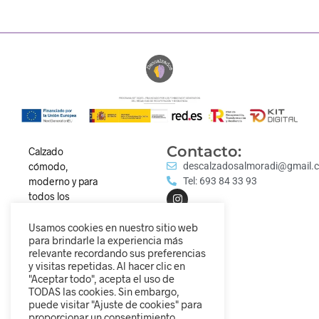
Contacto:
Calzado
cómodo,
descalzadosalmoradi@gmail.
moderno y para
Tel: 693 84 33 93
todos los
estilos.
Descubre
Usamos cookies en nuestro sitio web
para brindarle la experiencia más
nuestra
relevante recordando sus preferencias
colección y
y visitas repetidas. Al hacer clic en
camina
"Aceptar todo", acepta el uso de
diferente.
TODAS las cookies. Sin embargo,
puede visitar "Ajuste de cookies" para
proporcionar un consentimiento