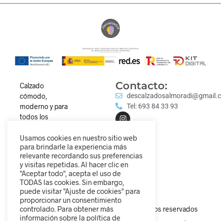
Contacto:
Calzado
cómodo,
descalzadosalmoradi@gmail.
moderno y para
Tel: 693 84 33 93
todos los
estilos.
Descubre
Usamos cookies en nuestro sitio web
para brindarle la experiencia más
nuestra
relevante recordando sus preferencias
colección y
y visitas repetidas. Al hacer clic en
camina
"Aceptar todo", acepta el uso de
diferente.
TODAS las cookies. Sin embargo,
puede visitar "Ajuste de cookies" para
proporcionar un consentimiento
controlado. Para obtener más
© 2025 Descalzados.es – Todos los derechos reservados
información sobre la política de