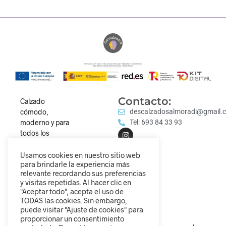
Contacto:
Calzado
cómodo,
descalzadosalmoradi@gmail.
moderno y para
Tel: 693 84 33 93
todos los
estilos.
Descubre
Usamos cookies en nuestro sitio web
para brindarle la experiencia más
nuestra
relevante recordando sus preferencias
colección y
y visitas repetidas. Al hacer clic en
camina
"Aceptar todo", acepta el uso de
diferente.
TODAS las cookies. Sin embargo,
puede visitar "Ajuste de cookies" para
proporcionar un consentimiento