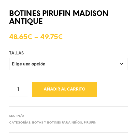
BOTINES PIRUFIN MADISON
ANTIQUE
48.65
€
–
49.75
€
TALLAS
AÑADIR AL CARRITO
SKU:
N/D
CATEGORÍAS:
BOTAS Y BOTINES PARA NIÑOS
,
PIRUFIN