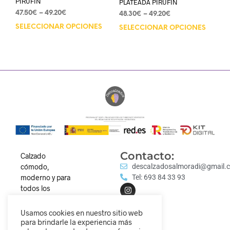
PIRUFIN
PLATEADA PIRUFIN
47.50
€
–
49.20
€
48.30
€
–
49.20
€
SELECCIONAR OPCIONES
SELECCIONAR OPCIONES
Contacto:
Calzado
cómodo,
descalzadosalmoradi@gmail.
moderno y para
Tel: 693 84 33 93
todos los
estilos.
Descubre
Usamos cookies en nuestro sitio web
nuestra
para brindarle la experiencia más