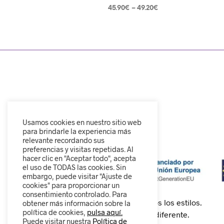
45.90
€
–
49.20
€
SELECCIONAR OPCIONES
Usamos cookies en nuestro sitio web
para brindarle la experiencia más
relevante recordando sus
preferencias y visitas repetidas. Al
hacer clic en "Aceptar todo", acepta
el uso de TODAS las cookies. Sin
embargo, puede visitar "Ajuste de
cookies" para proporcionar un
consentimiento controlado. Para
Calzado cómodo, moderno y para todos los estilos.
obtener más información sobre la
política de cookies,
pulsa aquí.
Descubre nuestra colección y camina diferente.
Puede visitar nuestra
Política de