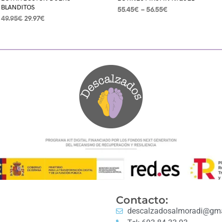
BLANDITOS
55.45
€
–
56.55
€
49.95
€
29.97
€
SELECCIONAR OPCIONES
SELECCIONAR OPCIONES
Contacto:
descalzadosalmoradi@gma