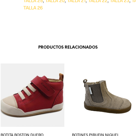
TALLA 25
,
TALLA 20
,
TALLA 21
,
TALLA 22
,
TALLA 23
,
T
TALLA 26
PRODUCTOS RELACIONADOS
BOTITA BOSTON DUERO
BOTINES PIRUFIN NIQUEL