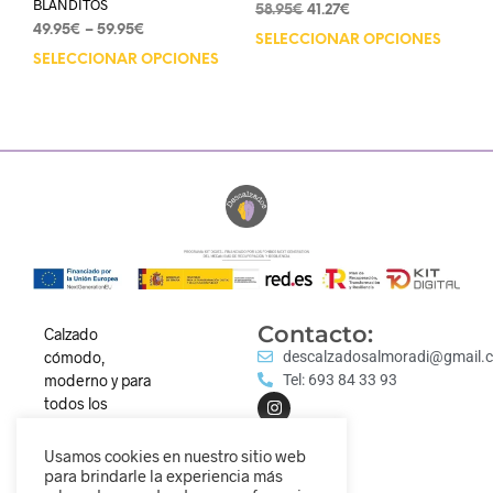
BLANDITOS
58.95
€
41.27
€
49.95
€
–
59.95
€
SELECCIONAR OPCIONES
SELECCIONAR OPCIONES
Contacto:
Calzado
cómodo,
descalzadosalmoradi@gmail.
moderno y para
Tel: 693 84 33 93
todos los
estilos.
Descubre
Usamos cookies en nuestro sitio web
nuestra
para brindarle la experiencia más