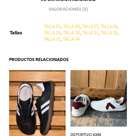
VALORACIONES (0)
TALLA 25
,
TALLA 26
,
TALLA 27
,
TALLA 28
,
Tallas
TALLA 29
,
TALLA 30
,
TALLA 31
,
TALLA 32
,
TALLA 33
,
TALLA 34
PRODUCTOS RELACIONADOS
DEPORTIVO 4389