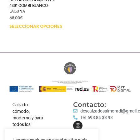
4361 COMBI BLANCO-
LAGUNA
68.00
€
SELECCIONAR OPCIONES
Contacto:
Calzado
cómodo,
descalzadosalmoradi@gmail.
moderno y para
Tel: 693 84 33 93
todos los
estilos.
Descubre
Usamos cookies en nuestro sitio web