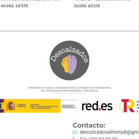
49.95
€
34.97
€
70.95
€
60.31
€
SELECCIONAR OPCIONES
SELECCIONAR OPCIONES
Contacto:
descalzadosalmoradi@gma