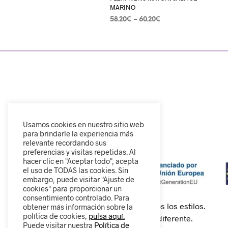
MARINO
58.20
€
–
60.20
€
SELECCIONAR OPCIONES
Usamos cookies en nuestro sitio web
para brindarle la experiencia más
relevante recordando sus
preferencias y visitas repetidas. Al
hacer clic en "Aceptar todo", acepta
el uso de TODAS las cookies. Sin
embargo, puede visitar "Ajuste de
cookies" para proporcionar un
consentimiento controlado. Para
Calzado cómodo, moderno y para todos los estilos.
obtener más información sobre la
política de cookies,
pulsa aquí.
Descubre nuestra colección y camina diferente.
Puede visitar nuestra
Política de