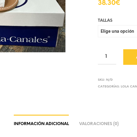
38.30
€
TALLAS
SKU:
N/D
CATEGORÍAS:
LOLA CA
INFORMACIÓN ADICIONAL
VALORACIONES (0)