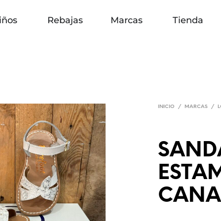
iños
Rebajas
Marcas
Tienda
INICIO
/
MARCAS
/
L
SAND
ESTA
CANAL