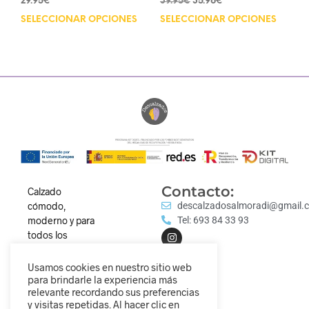
29.95
€
39.95
€
35.96
€
SELECCIONAR OPCIONES
SELECCIONAR OPCIONES
Contacto:
Calzado
cómodo,
descalzadosalmoradi@gmail.
moderno y para
Tel: 693 84 33 93
todos los
estilos.
Descubre
Usamos cookies en nuestro sitio web
nuestra
para brindarle la experiencia más
relevante recordando sus preferencias
colección y
y visitas repetidas. Al hacer clic en
camina