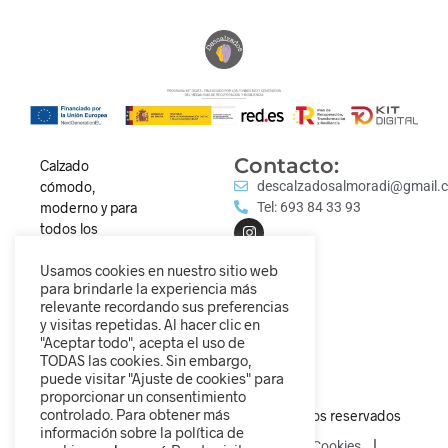
Contacto:
Calzado
cómodo,
descalzadosalmoradi@gmail.
moderno y para
Tel: 693 84 33 93
todos los
estilos.
Usamos cookies en nuestro sitio web
Descubre
para brindarle la experiencia más
nuestra
relevante recordando sus preferencias
colección y
y visitas repetidas. Al hacer clic en
camina
"Aceptar todo", acepta el uso de
diferente.
TODAS las cookies. Sin embargo,
puede visitar "Ajuste de cookies" para
proporcionar un consentimiento
controlado. Para obtener más
© 2025 Descalzados.es – Todos los derechos reservados
información sobre la política de
Política de Privacidad
Política de Cookies