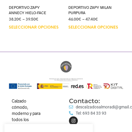
DEPORTIVO ZAPY
DEPORTIVO ZAPY MILAN
ANNECY HIELO-FACE
PURPURA
38.20
€
–
39.50
€
46.00
€
–
47.40
€
SELECCIONAR OPCIONES
SELECCIONAR OPCIONES
Contacto:
Calzado
cómodo,
descalzadosalmoradi@gmail.
moderno y para
Tel: 693 84 33 93
todos los
estilos.
Descubre