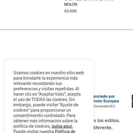
MOLON
43.00
€
SELECCIONAR OPCIONES
Usamos cookies en nuestro sitio web
para brindarle la experiencia más
relevante recordando sus
preferencias y visitas repetidas. Al
hacer clic en "Aceptar todo", acepta
el uso de TODAS las cookies. Sin
embargo, puede visitar "Ajuste de
cookies" para proporcionar un
consentimiento controlado. Para
Calzado cómodo, moderno y para todos los estilos.
obtener más información sobre la
política de cookies,
pulsa aquí.
Descubre nuestra colección y camina diferente.
Puede visitar nuestra
Política de