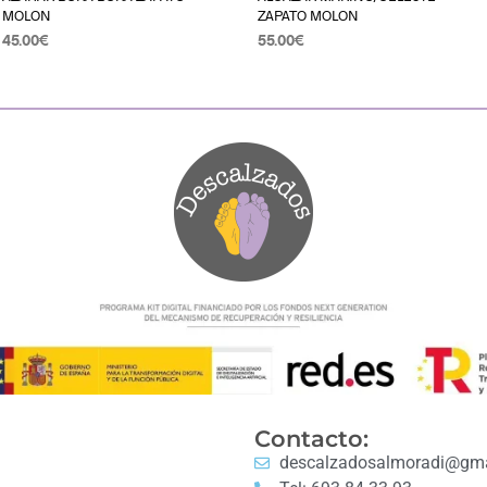
MOLON
ZAPATO MOLON
45.00
€
55.00
€
SELECCIONAR OPCIONES
SELECCIONAR OPCIONES
Contacto:
descalzadosalmoradi@gma