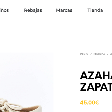
iños
Rebajas
Marcas
Tienda
INICIO
/
MARCAS
/
AZAH
ZAPA
45.00
€