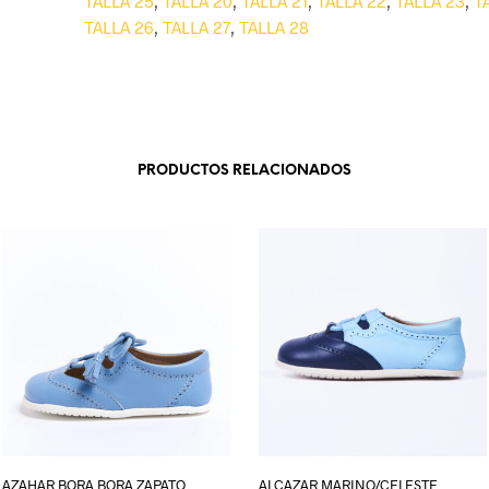
TALLA 25
,
TALLA 20
,
TALLA 21
,
TALLA 22
,
TALLA 23
,
T
TALLA 26
,
TALLA 27
,
TALLA 28
PRODUCTOS RELACIONADOS
AZAHAR BORA BORA ZAPATO
ALCAZAR MARINO/CELESTE