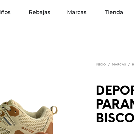
iños
Rebajas
Marcas
Tienda
INICIO
/
MARCAS
/
H
DEPO
PARA
BISCO