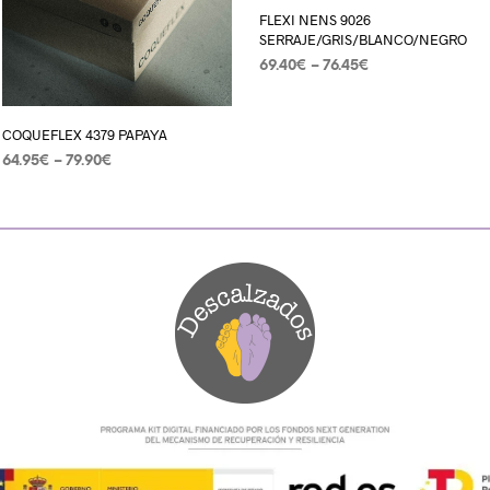
FLEXI NENS 9026
SERRAJE/GRIS/BLANCO/NEGRO
69.40
€
–
76.45
€
SELECCIONAR OPCIONES
COQUEFLEX 4379 PAPAYA
64.95
€
–
79.90
€
SELECCIONAR OPCIONES