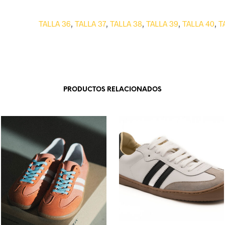
TALLA 36
,
TALLA 37
,
TALLA 38
,
TALLA 39
,
TALLA 40
,
T
PRODUCTOS RELACIONADOS