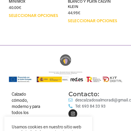
MINIMOX
BLANCO Y PLATA CALVIN
KLEIN
40.00
€
44.95
€
SELECCIONAR OPCIONES
SELECCIONAR OPCIONES
Contacto:
Calzado
cómodo,
descalzadosalmoradi@gmail.
moderno y para
Tel: 693 84 33 93
todos los
estilos.
Descubre
Usamos cookies en nuestro sitio web
nuestra