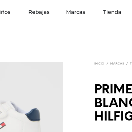
iños
Rebajas
Marcas
Tienda
INICIO
/
MARCAS
/
T
PRIM
BLAN
HILFI