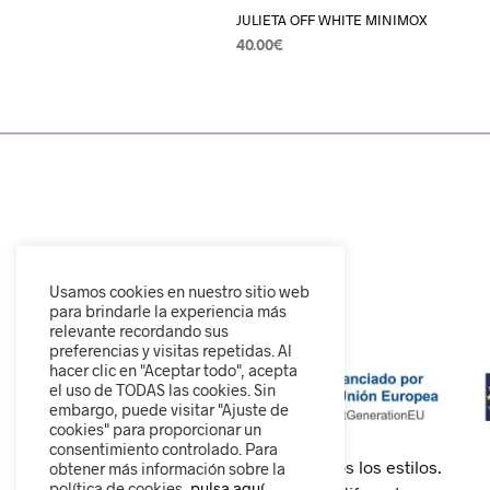
JULIETA OFF WHITE MINIMOX
40.00
€
SELECCIONAR OPCIONES
Usamos cookies en nuestro sitio web
para brindarle la experiencia más
relevante recordando sus
preferencias y visitas repetidas. Al
hacer clic en "Aceptar todo", acepta
el uso de TODAS las cookies. Sin
embargo, puede visitar "Ajuste de
cookies" para proporcionar un
consentimiento controlado. Para
Calzado cómodo, moderno y para todos los estilos.
obtener más información sobre la
política de cookies,
pulsa aquí.