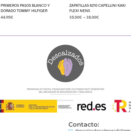
PRIMEROS PASOS BLANCO Y
ZAPATILLAS 6210 CAPELLINI KAKI
DORADO TOMMY HILFIGER
FLEXI NENS
44.95
€
35.00
€
–
38.00
€
SELECCIONAR OPCIONES
SELECCIONAR OPCIONES
Contacto:
descalzadosalmoradi@gma