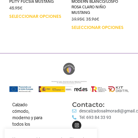
PLITY FUCSIA MUSTANG
MODERN BLANCO/LOSFO
ROSA CLARO NIÑO
45.95
€
MUSTANG
SELECCIONAR OPCIONES
39.95
€
35.96
€
SELECCIONAR OPCIONES
Contacto:
Calzado
cómodo,
descalzadosalmoradi@gmail.
moderno y para
Tel: 693 84 33 93
todos los
estilos.
Descubre