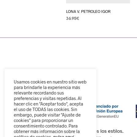
LONA V. PETROLEO IGOR
36.95
€
SELECCIONAR OPCIONES
Usamos cookies en nuestro sitio web
para brindarle la experiencia más
relevante recordando sus
preferencias y visitas repetidas. Al
hacer clic en "Aceptar todo", acepta
el uso de TODAS las cookies. Sin
embargo, puede visitar "Ajuste de
cookies" para proporcionar un
consentimiento controlado. Para
Calzado cómodo, moderno y para todos los estilos.
obtener más información sobre la
política de cookies,
pulsa aquí.