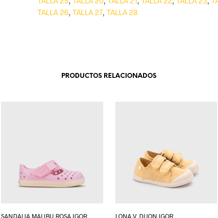
TALLA 25
,
TALLA 20
,
TALLA 21
,
TALLA 22
,
TALLA 23
,
T
TALLA 26
,
TALLA 27
,
TALLA 28
PRODUCTOS RELACIONADOS
SANDALIA MALIBU ROSA IGOR
LONA V. DIJON IGOR