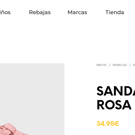
iños
Rebajas
Marcas
Tienda
INICIO
/
MARCAS
/
SANDA
ROSA
34.95
€