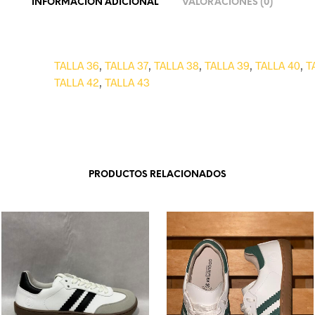
INFORMACIÓN ADICIONAL
VALORACIONES (0)
TALLA 36
,
TALLA 37
,
TALLA 38
,
TALLA 39
,
TALLA 40
,
T
TALLA 42
,
TALLA 43
PRODUCTOS RELACIONADOS