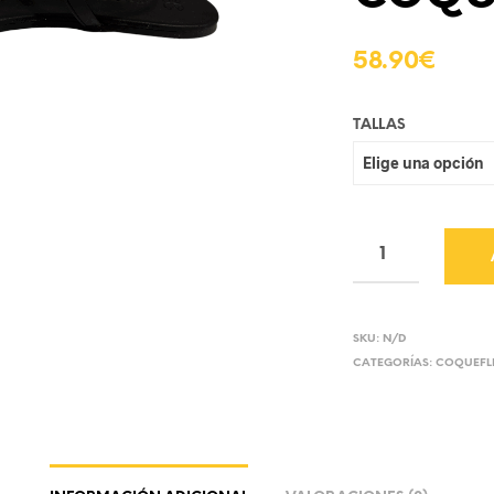
58.90
€
TALLAS
SKU:
N/D
CATEGORÍAS:
COQUEFL