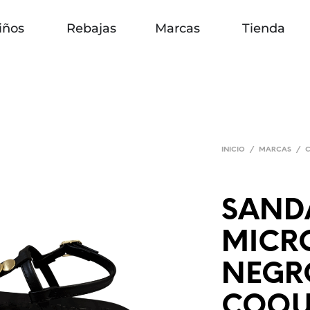
iños
Rebajas
Marcas
Tienda
INICIO
/
MARCAS
/
SAND
MICR
NEGRO
COQU