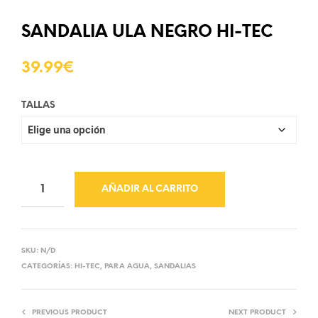
SANDALIA ULA NEGRO HI-TEC
39.99
€
TALLAS
AÑADIR AL CARRITO
SKU:
N/D
CATEGORÍAS:
HI-TEC
,
PARA AGUA
,
SANDALIAS
PREVIOUS PRODUCT
NEXT PRODUCT