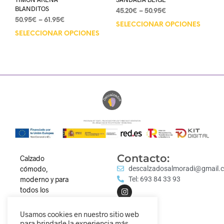
BLANDITOS
45.20
€
–
50.95
€
50.95
€
–
61.95
€
SELECCIONAR OPCIONES
SELECCIONAR OPCIONES
Contacto:
Calzado
cómodo,
descalzadosalmoradi@gmail.
moderno y para
Tel: 693 84 33 93
todos los
estilos.
Descubre
Usamos cookies en nuestro sitio web
nuestra
para brindarle la experiencia más