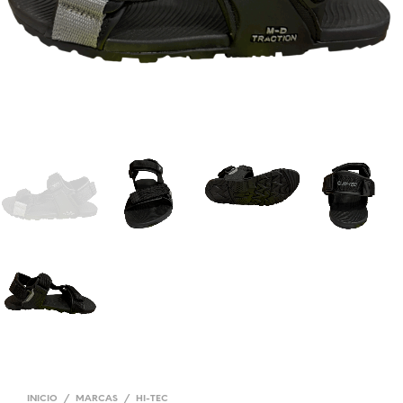
INICIO
/
MARCAS
/
HI-TEC