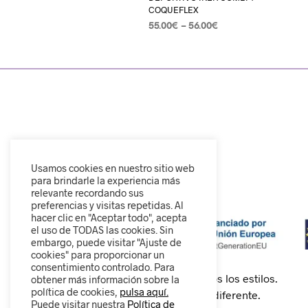
COQUEFLEX
55.00
€
–
56.00
€
SELECCIONAR OPCIONES
Usamos cookies en nuestro sitio web
para brindarle la experiencia más
relevante recordando sus
preferencias y visitas repetidas. Al
hacer clic en "Aceptar todo", acepta
el uso de TODAS las cookies. Sin
embargo, puede visitar "Ajuste de
cookies" para proporcionar un
consentimiento controlado. Para
Calzado cómodo, moderno y para todos los estilos.
obtener más información sobre la
política de cookies,
pulsa aquí.
Descubre nuestra colección y camina diferente.
Puede visitar nuestra
Política de