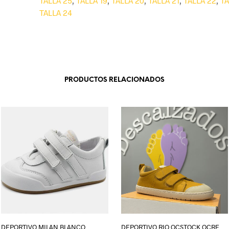
TALLA 25
,
TALLA 19
,
TALLA 20
,
TALLA 21
,
TALLA 22
,
TA
TALLA 24
PRODUCTOS RELACIONADOS
DEPORTIVO MILAN BLANCO
DEPORTIVO RIO OCSTOCK OCRE