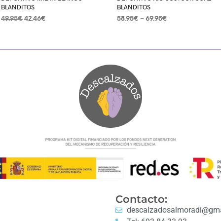
BLANDITOS
BLANDITOS
49.95
€
42.46
€
58.95
€
–
69.95
€
SELECCIONAR OPCIONES
SELECCIONAR OPCIONES
Contacto:
descalzadosalmoradi@gma