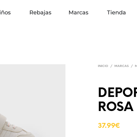
iños
Rebajas
Marcas
Tienda
INICIO
/
MARCAS
/
DEPO
ROSA
37.99
€