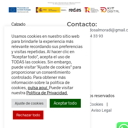
Contacto:
Calzado
cómodo,
descalzadosalmoradi@gmail.
Usamos cookies en nuestro sitio web
moderno y para
Tel: 693 84 33 93
para brindarle la experiencia más
todos los
relevante recordando sus preferencias
estilos.
y visitas repetidas. Al hacer clic en
Descubre
"Aceptar todo", acepta el uso de
nuestra
TODAS las cookies. Sin embargo,
colección y
puede visitar "Ajuste de cookies" para
proporcionar un consentimiento
camina
controlado. Para obtener más
diferente.
información sobre la política de
cookies,
pulsa aquí.
Puede visitar
nuestra
Política de Privacidad.
© 2025 Descalzados.es – Todos los derechos reservados
Aceptar todo
Ajuste de cookies
Política de Privacidad
Política de Cookies
Política de devoluciones y reembolsos
Aviso Legal
Rechazar todo
0