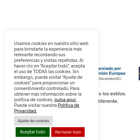
Usamos cookies en nuestro sitio web
para brindarle la experiencia más
relevante recordando sus
preferencias y visitas repetidas. Al
hacer clic en "Aceptar todo", acepta
el uso de TODAS las cookies. Sin
embargo, puede visitar "Ajuste de
cookies" para proporcionar un
consentimiento controlado. Para
Calzado cómodo, moderno y para todos los estilos.
obtener más información sobre la
política de cookies,
pulsa aquí.
Descubre nuestra colección y camina diferente.
Puede visitar nuestra
Política de
Privacidad.
Ajuste de cookies
0
Aceptar todo
Rechazar todo