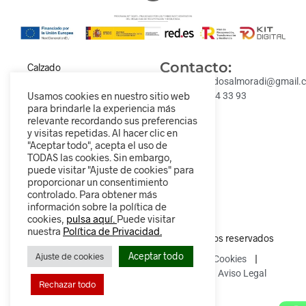
Contacto:
Calzado
cómodo,
descalzadosalmoradi@gmail.
Usamos cookies en nuestro sitio web
moderno y para
Tel: 693 84 33 93
para brindarle la experiencia más
todos los
relevante recordando sus preferencias
estilos.
y visitas repetidas. Al hacer clic en
Descubre
"Aceptar todo", acepta el uso de
nuestra
TODAS las cookies. Sin embargo,
colección y
puede visitar "Ajuste de cookies" para
proporcionar un consentimiento
camina
controlado. Para obtener más
diferente.
información sobre la política de
cookies,
pulsa aquí.
Puede visitar
nuestra
Política de Privacidad.
© 2025 Descalzados.es – Todos los derechos reservados
Aceptar todo
Ajuste de cookies
Política de Privacidad
Política de Cookies
Política de devoluciones y reembolsos
Aviso Legal
Rechazar todo
0